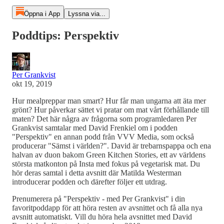
Öppna i App
Lyssna via...
Poddtips: Perspektiv
Per Grankvist
okt 19, 2019
Hur mealpreppar man smart? Hur får man ungarna att äta mer
grönt? Hur påverkar sättet vi pratar om mat vårt förhållande till
maten? Det här några av frågorna som programledaren Per
Grankvist samtalar med David Frenkiel om i podden
"Perspektiv" en annan podd från VVV Media, som också
producerar "Sämst i världen?". David är trebarnspappa och ena
halvan av duon bakom Green Kitchen Stories, ett av världens
största matkonton på Insta med fokus på vegetarisk mat. Du
hör deras samtal i detta avsnitt där Matilda Westerman
introducerar podden och därefter följer ett utdrag.
Prenumerera på "Perspektiv - med Per Grankvist" i din
favoritpoddapp för att höra resten av avsnittet och få alla nya
avsnitt automatiskt. Vill du höra hela avsnittet med David