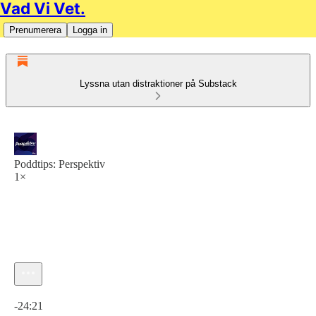
Vad Vi Vet.
Prenumerera
Logga in
Lyssna utan distraktioner på Substack
Poddtips: Perspektiv
1×
Aktuell tid: 0:00 / Total tid: -24:21
-24:21