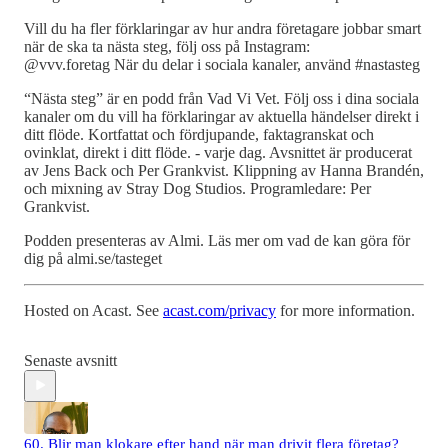
Vill du ha fler förklaringar av hur andra företagare jobbar smart
när de ska ta nästa steg, följ oss på Instagram:
@vvv.foretag När du delar i sociala kanaler, använd #nastasteg
“Nästa steg” är en podd från Vad Vi Vet. Följ oss i dina sociala
kanaler om du vill ha förklaringar av aktuella händelser direkt i
ditt flöde. Kortfattat och fördjupande, faktagranskat och
ovinklat, direkt i ditt flöde. - varje dag. Avsnittet är producerat
av Jens Back och Per Grankvist. Klippning av Hanna Brandén,
och mixning av Stray Dog Studios. Programledare: Per
Grankvist.
Podden presenteras av Almi. Läs mer om vad de kan göra för
dig på almi.se/tasteget
Hosted on Acast. See
acast.com/privacy
for more information.
Senaste avsnitt
60. Blir man klokare efter hand när man drivit flera företag?