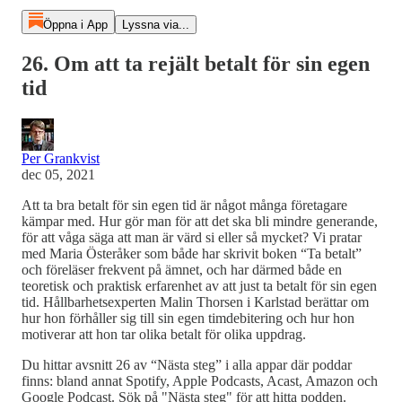
Öppna i App
Lyssna via...
26. Om att ta rejält betalt för sin egen
tid
Per Grankvist
dec 05, 2021
Att ta bra betalt för sin egen tid är något många företagare
kämpar med. Hur gör man för att det ska bli mindre generande,
för att våga säga att man är värd si eller så mycket? Vi pratar
med Maria Österåker som både har skrivit boken “Ta betalt”
och föreläser frekvent på ämnet, och har därmed både en
teoretisk och praktisk erfarenhet av att just ta betalt för sin egen
tid. Hållbarhetsexperten Malin Thorsen i Karlstad berättar om
hur hon förhåller sig till sin egen timdebitering och hur hon
motiverar att hon tar olika betalt för olika uppdrag.
Du hittar avsnitt 26 av “Nästa steg” i alla appar där poddar
finns: bland annat Spotify, Apple Podcasts, Acast, Amazon och
Google Podcast. Sök på "Nästa steg" för att hitta podden.