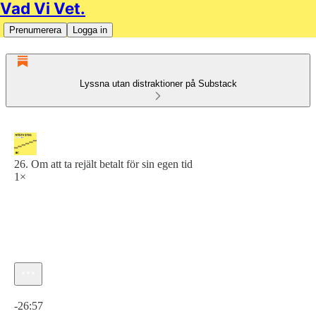
Vad Vi Vet.
Prenumerera
Logga in
Lyssna utan distraktioner på Substack
26. Om att ta rejält betalt för sin egen tid
1×
Aktuell tid: 0:00 / Total tid: -26:57
-26:57